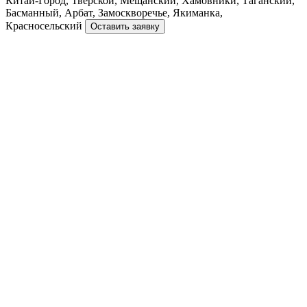
Китай-Город, Тверской, Мещанский, Хамовники, Таганский,
Басманный, Арбат, Замоскворечье, Якиманка,
Красносельский
Оставить заявку