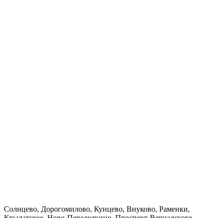
Солнцево, Дорогомилово, Кунцево, Внуково, Раменки,
Крылатское, Ново-Переделкино, Проспект-Вернадского,